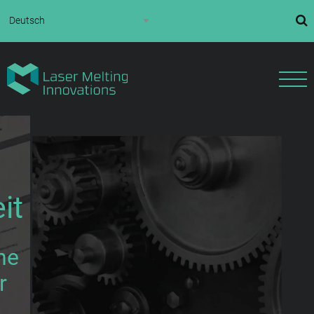
In-House
it
Prototypenfertigung
he
vom 3D-Druck bis zum
r
Testlauf